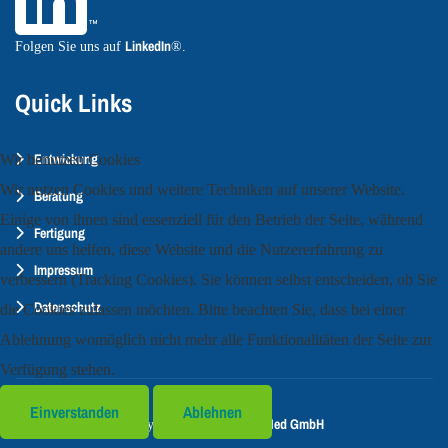
LinkedIn
Folgen Sie uns auf
®.
Quick Links
Entwickung
Wir benutzen Cookies
Wir nutzen Cookies und weitere Techniken auf unserer Website.
Beratung
Einige von ihnen sind essenziell für den Betrieb der Seite, während
Fertigung
andere uns helfen, diese Website und die Nutzererfahrung zu
Impressum
verbessern (Tracking Cookies). Sie können selbst entscheiden, ob Sie
Datenschutz
die Cookies zulassen möchten. Bitte beachten Sie, dass bei einer
Ablehnung womöglich nicht mehr alle Funktionalitäten der Seite zur
Verfügung stehen.
Einverstanden
Ablehnen
CogniMed GmbH
Copyright © 2023